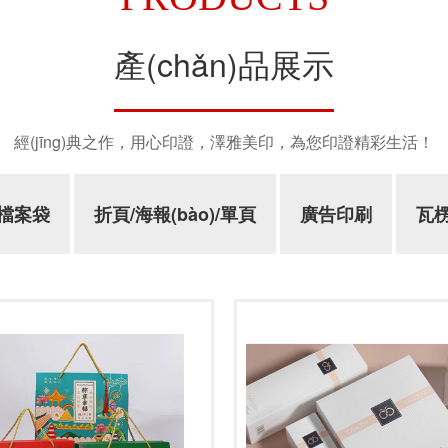
產(chǎn)品展示
經(jīng)典之作，用心印證，澤雅美印，為您印證精彩生活！
/檔案袋
折頁/海報(bào)/單頁
廣告印刷
瓦楞