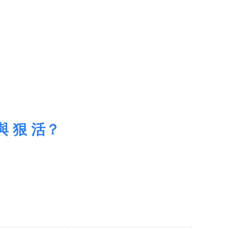
 狠 活？