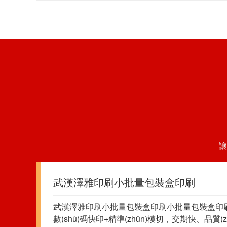
讓
武漢澤雅印刷小批量包裝盒印刷
武漢澤雅印刷小批量包裝盒印刷小批量包裝盒印刷，選澤
數(shù)碼快印+精準(zhǔn)模切，交期快、品質(zh