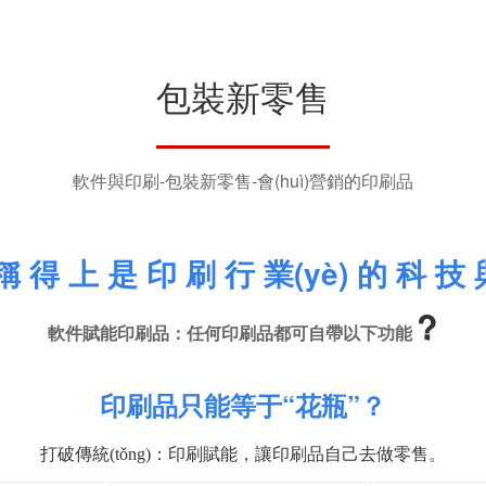
包裝新零售
軟件與印刷-包裝新零售-會(huì)營銷的印刷品
 得 上 是 印 刷 行 業(yè) 的 科 技 與
?
軟件賦能印刷品：任何印刷品都可自帶以下功能
印刷品只能等于“花瓶”？
打破傳統(tǒng)：印刷賦能，讓印刷品自己去做零售。