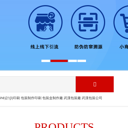
è)計(jì)印刷
包裝制作印刷
包裝盒制作廠
武漢包裝廠
武漢包裝公司
PRODUCTS