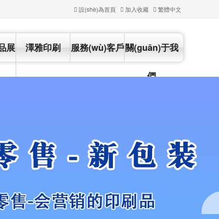
設(shè)為首頁
加入收藏
繁體中文
)品展
澤雅印刷
服務(wù)客戶
關(guān)于我
們