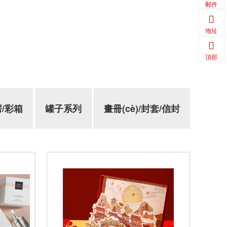
郵件
地址
頂部
/彩箱
罐子系列
畫冊(cè)/封套/信封