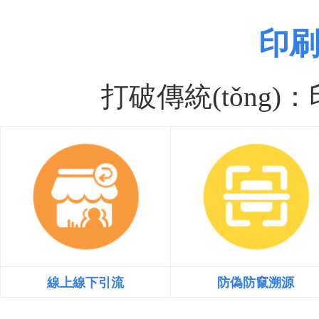
印刷
打破傳統(tǒng)
線上線下引流
防偽防竄溯源