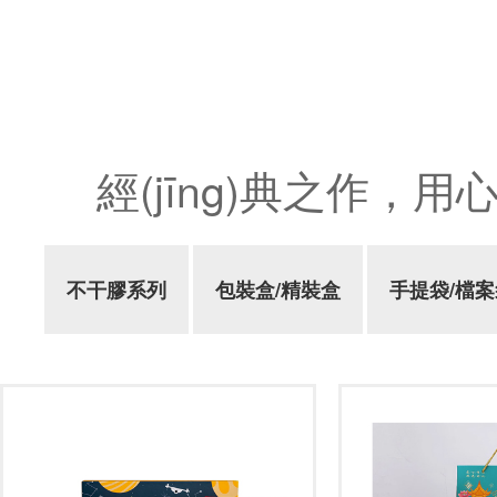
經(jīng)典之作，用
不干膠系列
包裝盒/精裝盒
手提袋/檔案