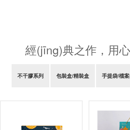
經(jīng)典之作
不干膠系列
包裝盒/精裝盒
手提袋/檔案