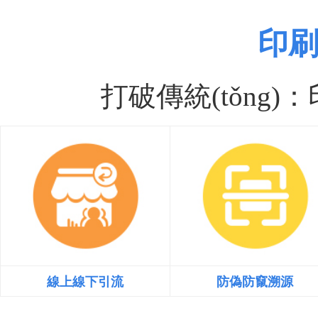
印刷
打破傳統(tǒng
線上線下引流
防偽防竄溯源