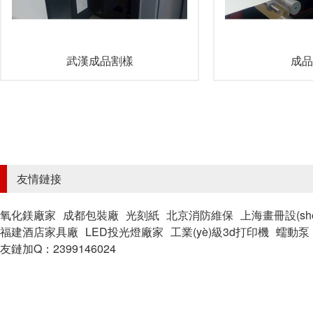
武漢成品割樣
成品
友情鏈接
氧化鎂廠家
成都包裝廠
光刻紙
北京消防維保
上海畫冊設(sh
福建酒店家具廠
LED投光燈廠家
工業(yè)級3d打印機
蠕動泵
友鏈加Q：2399146024