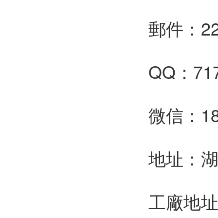
郵件：222
QQ：717
微信：189
地址：湖北
工廠地址